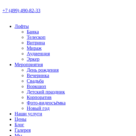
+7 (499) 490-82-33
Лофты
Банка
Телескоп
Витрина
Мираж
Аудиенция
Эркер
Мероприятия
День рождения
Вечеринка
Свадьба
Воркшоп
Детский праздник
Корпоратив
Фото-видеосъёмка
Новый год
Наши услуги
Цены
Блог
Галерея
Мы