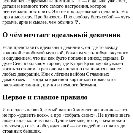
вспоминать с фразами «а помнишь…» — и дальше уже смех,
детали и немного того самого настроения, которое
невозможно повторить. Это не про идеальный сценарий. Это
про атмосферу. Про близость. Про свободу быть собой — чуть
громче, ярче и смелее, чем обычно 💐.
О чём мечтает идеальный девичник
Если представить идеальный девичник, он где-то между
колонкой с любимой музыкой, бокалом чего-нибудь вкусного
и ощущением, что вы как будто попали в эпизод сериала. В
духе Секс в большом городе, где Кэрри Брэдшоу обсуждает
жизнь за столом, а разговоры внезапно становятся важнее
любых декораций. Или с лёгким вайбом Отчаянных
домохозяек — когда за красивой картинкой скрываются
настоящие эмоции, шутки и немного безумия.
Первое и главное правило
И вот здесь первый, самый важный момент: девичник — это
не про «удивить всех», а про «собрать своих». Не нужно звать
людей «для количества». Лучше меньше, но те, с кем можно
смеяться до слёз и обсуждать всё — от свадебного платья до
странных бывших.