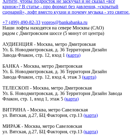
Хотите, чтобы подросток не заскучал и не сказал «всё
кринж»? В статье - про формат без давления, «скрытый
сценарий», лофт вместо кухни и почему музыка - это святое.
+7 (499) 490-82-33
vopros@bankabanka.ru
Наши лофты находятся на севере Москвы (САО)
рядом с Дмитровским шоссе (5 минут от центра)
АУДИЕНЦИЯ - Москва, метро Дмитровская
Ул. Б. Новодмитровская, д. 36 Территория Дизайн
Завода Флакон, стр. 12, вход 1
(карта)
БАНКА - Москва, метро Дмитровская
Ул. Б. Новодмитровская, д. 36 Территория Дизайн
Завода Флакон, стр. 12, вход 4, этаж 3
(карта)
ТЕЛЕСКОП - Москва, метро Дмитровская
Ул. Б. Новодмитровская, д. 36 Территория Дизайн Завода
Флакон, стр. 1, вход 1, этаж 5
(карта)
ВИТРИНА - Москва, метро Савеловская
ул. Вятская, д.27, БЦ Фактория, стр.13
(карта)
МИРАЖ - Москва, метро Савеловская
ул. Вятская, д.27, БЦ Фактория, стр.13
(карта)