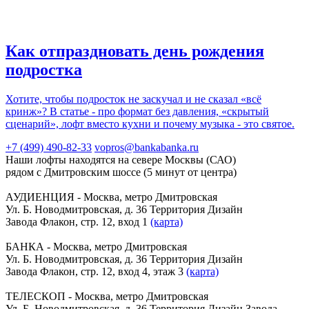
Как отпраздновать день рождения
подростка
Хотите, чтобы подросток не заскучал и не сказал «всё
кринж»? В статье - про формат без давления, «скрытый
сценарий», лофт вместо кухни и почему музыка - это святое.
+7 (499) 490-82-33
vopros@bankabanka.ru
Наши лофты находятся на севере Москвы (САО)
рядом с Дмитровским шоссе (5 минут от центра)
АУДИЕНЦИЯ - Москва, метро Дмитровская
Ул. Б. Новодмитровская, д. 36 Территория Дизайн
Завода Флакон, стр. 12, вход 1
(карта)
БАНКА - Москва, метро Дмитровская
Ул. Б. Новодмитровская, д. 36 Территория Дизайн
Завода Флакон, стр. 12, вход 4, этаж 3
(карта)
ТЕЛЕСКОП - Москва, метро Дмитровская
Ул. Б. Новодмитровская, д. 36 Территория Дизайн Завода